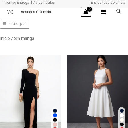
Tiempo Entrega 4-7 días hábiles
Envios toda Colombia
Ir
VC
Vestidos Colombia
al
contenido
Filtrar por
Inicio
/ Sin manga