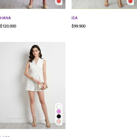
HANA
ISA
$
120.000
$
99.900