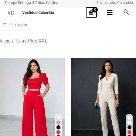
Tiempo Entrega 4-7 días hábiles
Envios toda Colombia
Ir
VC
Vestidos Colombia
al
contenido
Filtrar por
Inicio
/ Tallas Plus XXL