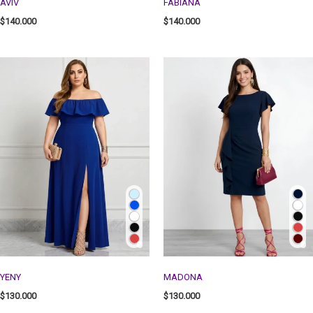
AVIV
FABIANA
$
140.000
$
140.000
YENY
MADONA
$
130.000
$
130.000