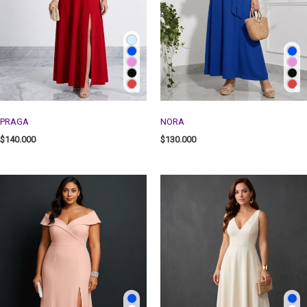
PRAGA
NORA
$
140.000
$
130.000