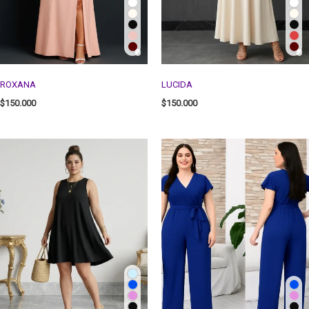
ROXANA
LUCIDA
$
150.000
$
150.000