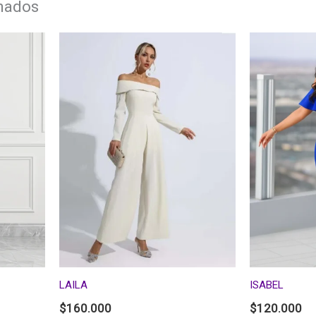
onados
LAILA
ISABEL
$
160.000
$
120.000