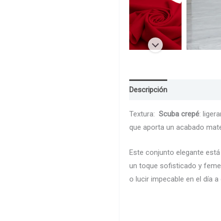
Descripción
Guia de Talla
Textura:
Scuba crepé
: lige
que aporta un acabado mate y
Este conjunto elegante está
un toque sofisticado y femen
o lucir impecable en el día a