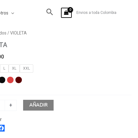
tros
Envios a toda Colombia
dos
/ VIOLETA
TA
00
L
XL
XXL
AÑADIR
+
r