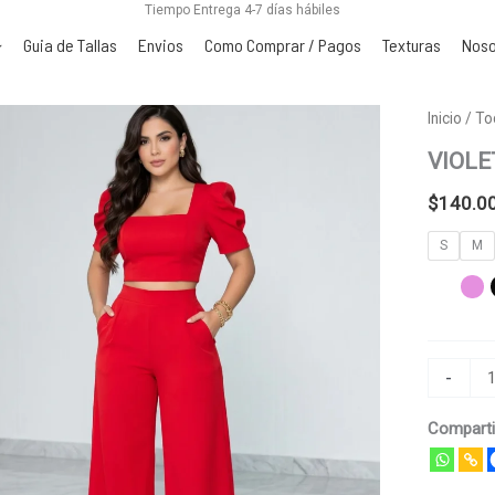
Tiempo Entrega 4-7 días hábiles
Guia de Tallas
Envios
Como Comprar / Pagos
Texturas
Noso
VIOLETA
Inicio
/
To
cantidad
VIOLE
$
140.0
S
M
-
Comparti