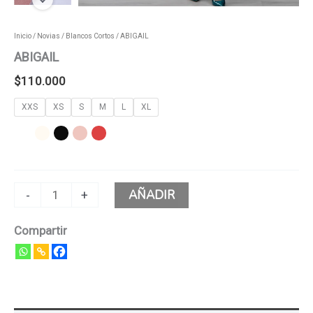
Inicio
/
Novias
/
Blancos Cortos
/ ABIGAIL
ABIGAIL
$
110.000
XXS
XS
S
M
L
XL
AÑADIR
-
+
Compartir