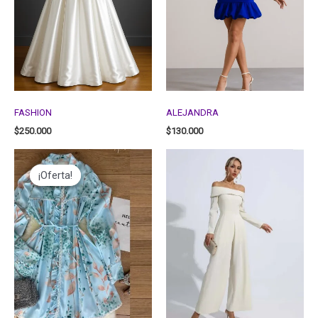
FASHION
ALEJANDRA
$
250.000
$
130.000
¡Oferta!
¡Oferta!