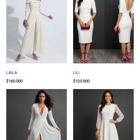
LAILA
LILI
$
160.000
$
120.000