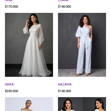
GINA
LUANA
$
170.000
$
140.000
NINFA
NAZARIA
$
230.000
$
140.000