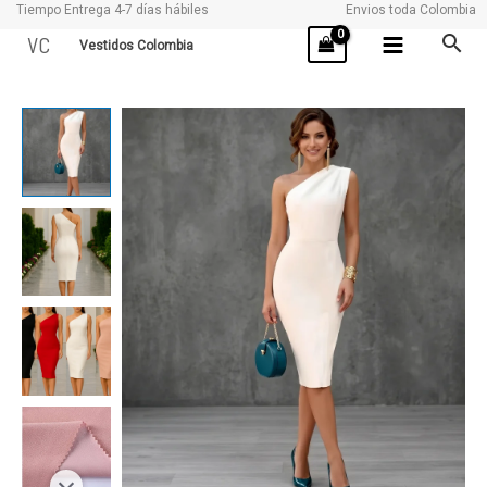
Tiempo Entrega 4-7 días hábiles
Envios toda Colombia
Ir
VC
Vestidos Colombia
al
contenido
ABIGAIL
cantidad