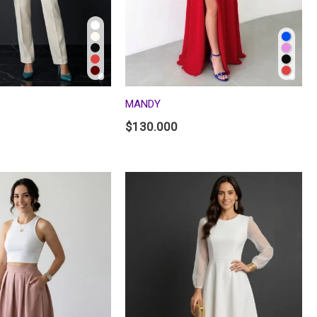
MANDY
$
130.000