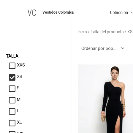
Ir
VC
al
Colección
Vestidos Colombia
contenido
Inicio
/ Talla del producto / XS
Filtros
TALLA
XXS
XS
S
M
L
XL