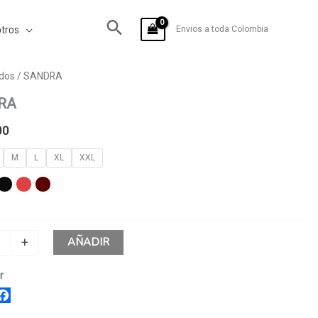
tros
Envios a toda Colombia
dos
/ SANDRA
RA
00
M
L
XL
XXL
AÑADIR
+
r