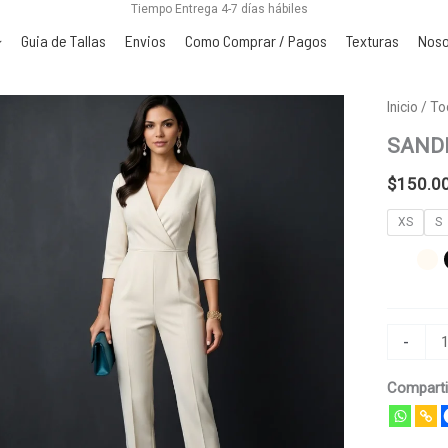
Tiempo Entrega 4-7 días hábiles
Guia de Tallas
Envios
Como Comprar / Pagos
Texturas
Noso
SANDRA
Inicio
/
To
cantidad
SAND
$
150.0
XS
S
-
Comparti