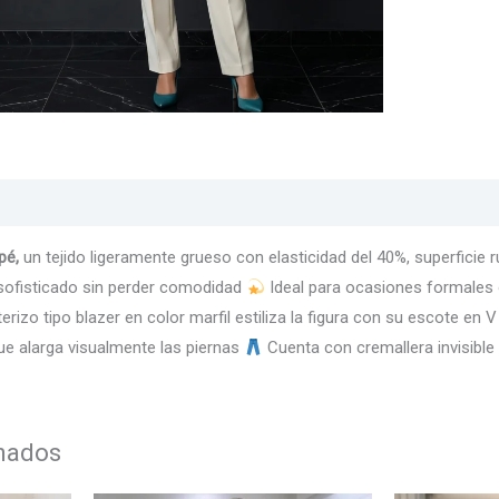
s
Texturas
Colores
Información adicional
pé,
un tejido ligeramente grueso con elasticidad del 40%, superficie 
 sofisticado sin perder comodidad
Ideal para ocasiones formales o
erizo tipo blazer en color marfil estiliza la figura con su escote en
que alarga visualmente las piernas
Cuenta con cremallera invisibl
onados