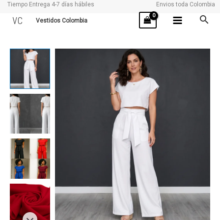
Tiempo Entrega 4-7 días hábiles
Envios toda Colombia
Ir
VC
Vestidos Colombia
al
contenido
OLIVIA
cantidad