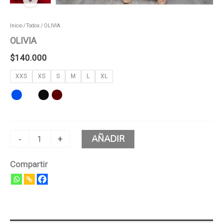
Inicio
/
Todos
/ OLIVIA
OLIVIA
$
140.000
XXS
XS
S
M
L
XL
AÑADIR
-
+
Compartir