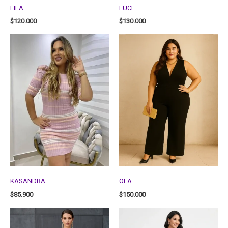
LILA
LUCI
$
120.000
$
130.000
KASANDRA
OLA
$
85.900
$
150.000