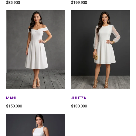
$
85.900
$
199.900
MANU
JULITZA
$
150.000
$
130.000