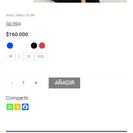
Inicio
/
Todos
/ GLISH
GLISH
$
160.000
M
L
XL
XXL
AÑADIR
-
+
Compartir