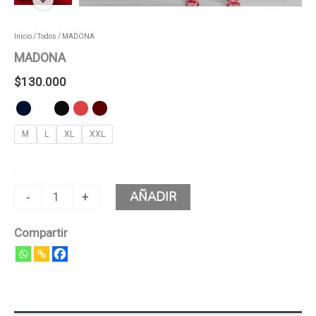
Inicio
/
Todos
/ MADONA
MADONA
$
130.000
M
L
XL
XXL
AÑADIR
-
+
Compartir