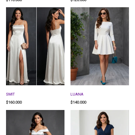
SMIT
LUANA
$
160.000
$
140.000