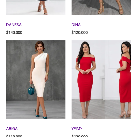
DANESA
DINA
$
140.000
$
120.000
ABIGAIL
YEIMY
$
110.000
$
120.000