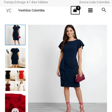
Tiempo Entrega 4-7 días hábiles
Envios toda Colombia
Ir
VC
Vestidos Colombia
al
contenido
MADONA
cantidad