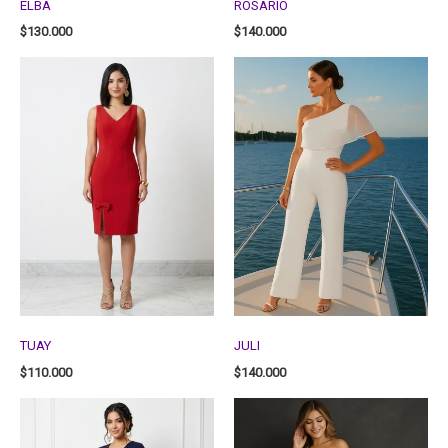
ELBA
ROSARIO
$
130.000
$
140.000
TUAY
JULI
$
110.000
$
140.000