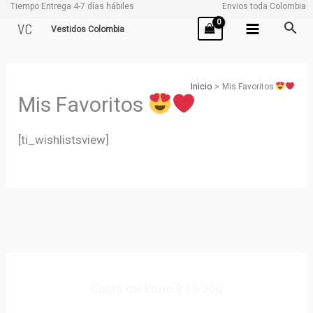
Tiempo Entrega 4-7 días hábiles
Envios toda Colombia
Ir
VC
Vestidos Colombia
al
contenido
Inicio
Mis Favoritos
Mis Favoritos
[ti_wishlistsview]
Costo del Envio $ 15.000