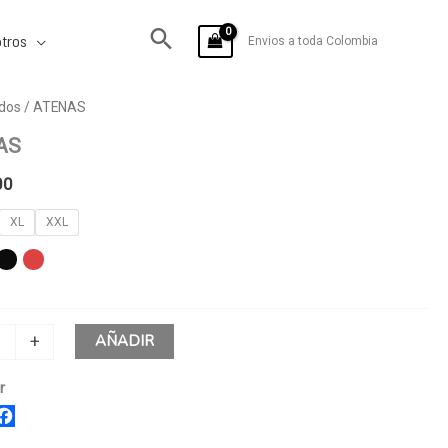
tros
Envios a toda Colombia
dos
/ ATENAS
AS
00
XL
XXL
AÑADIR
+
r