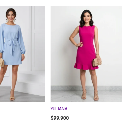
YULIANA
$
99.900