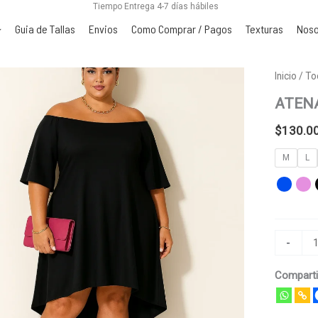
Tiempo Entrega 4-7 días hábiles
Guia de Tallas
Envios
Como Comprar / Pagos
Texturas
Noso
ATENAS
Inicio
/
To
cantidad
ATEN
$
130.0
M
L
-
Comparti