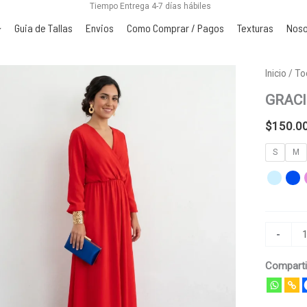
Tiempo Entrega 4-7 días hábiles
Guia de Tallas
Envios
Como Comprar / Pagos
Texturas
Noso
GRACIEL
Inicio
/
To
cantidad
GRAC
$
150.0
S
M
-
Comparti