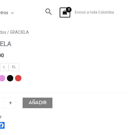
tros
Envios a toda Colombia
A
dos
/ GRACIELA
IELA
00
L
XL
AÑADIR
+
r