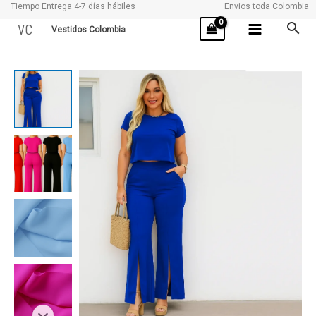
Tiempo Entrega 4-7 días hábiles
Envios toda Colombia
Ir
VC
Vestidos Colombia
al
contenido
IDARA
cantidad