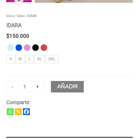
Inicio
/
Todos
/ IDARA
IDARA
$
150.000
S
M
L
XL
XXL
AÑADIR
-
+
Compartir