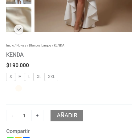
Inicio
/
Novias
/
Blancos Largos
/ KENDA
KENDA
$
190.000
S
M
L
XL
XXL
AÑADIR
-
+
Compartir