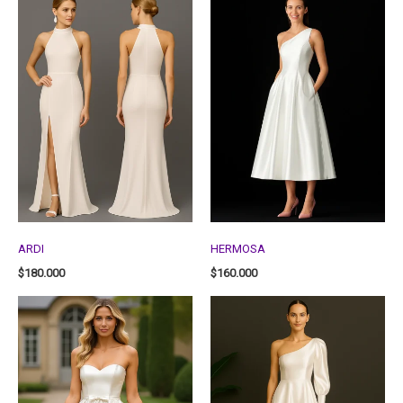
ARDI
HERMOSA
$
180.000
$
160.000