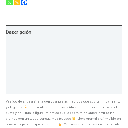
Descripción
Guia de Tallas
Texturas
Colores
Información adicional
Vestido de silueta sirena con volantes asimétricos que aportan movimiento
y elegancia
. Su escote en hombros caídos con maxi volante resalta el
busto y equilibra la figura, mientras que la abertura delantera estiliza las
piernas con un toque sensual y sofisticado
. Lleva cremallera invisible en
la espalda para un ajuste cómodo
. Confeccionado en scuba crepe: tela