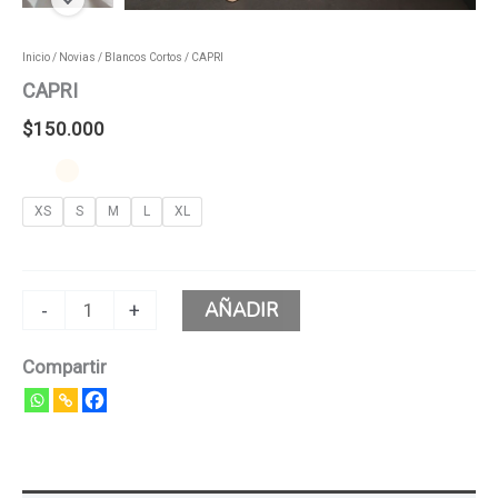
Inicio
/
Novias
/
Blancos Cortos
/ CAPRI
CAPRI
$
150.000
XS
S
M
L
XL
AÑADIR
-
+
Compartir