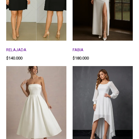
RELAJADA
FABIA
$
140.000
$
180.000