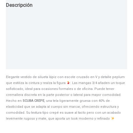
Descripción
Guia de Tallas
Texturas
Colores
Información adicional
Elegante vestido de silueta lápiz con escote cruzado en V y detalle peplum
que estiliza la cintura y realza la figura
. Las mangas 3/4 añaden un toque
sofisticado, ideal para ocasiones formales o de oficina. Puede tener
cremallera discreta en la parte posterior o lateral para mayor comodidad.
Hecho en
SCUBA CREPE
, una tela ligeramente gruesa con 40% de
elasticidad que se adapta al cuerpo sin marcar, ofreciendo estructura y
comodidad. Su textura tipo crepé es suave al tacto pero con un acabado
levemente rugoso y mate, que aporta un look moderno y refinado