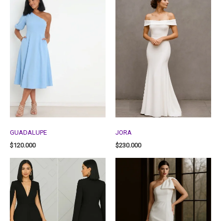
GUADALUPE
JORA
$
120.000
$
230.000