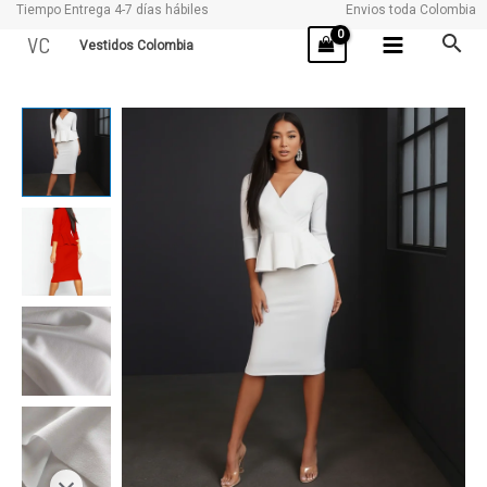
Tiempo Entrega 4-7 días hábiles
Envios toda Colombia
Ir
VC
Vestidos Colombia
al
contenido
CAPRI
cantidad