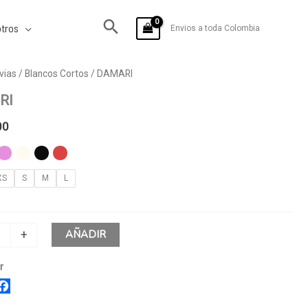
tros
Envios a toda Colombia
vias
/
Blancos Cortos
/ DAMARI
RI
00
XS
S
M
L
AÑADIR
+
r