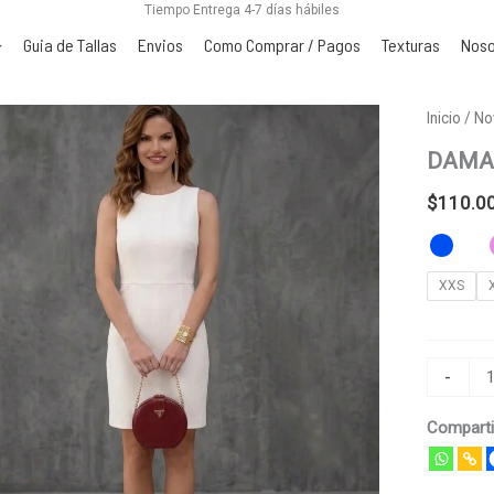
Tiempo Entrega 4-7 días hábiles
Guia de Tallas
Envios
Como Comprar / Pagos
Texturas
Noso
DAMARI
Inicio
/
No
cantidad
DAMA
$
110.0
XXS
-
Comparti