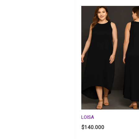
LOISA
$
140.000