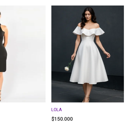
LOLA
$
150.000