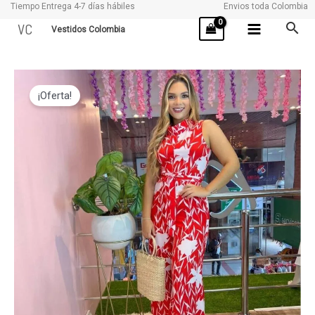
Tiempo Entrega 4-7 días hábiles
Envios toda Colombia
Ir
VC
Vestidos Colombia
al
contenido
ELLE
¡Oferta!
cantidad