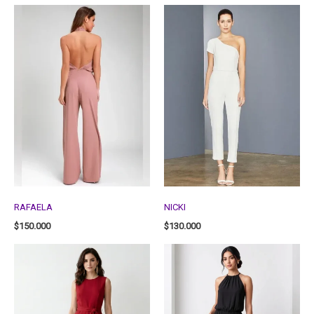
RAFAELA
NICKI
$
150.000
$
130.000