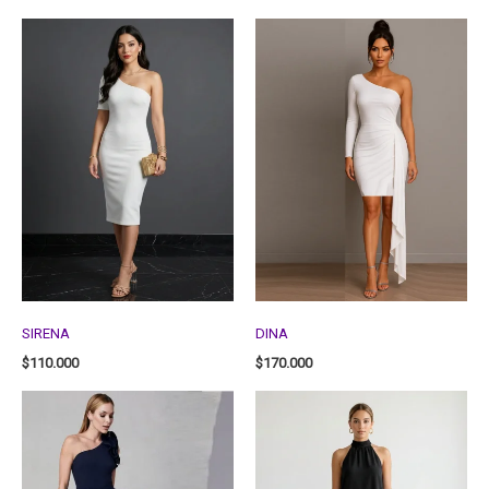
SIRENA
DINA
$
110.000
$
170.000