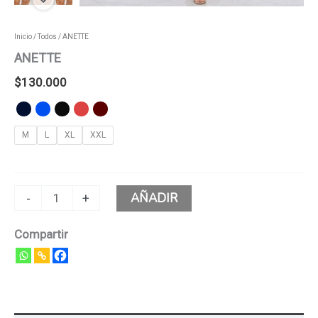
Inicio
/
Todos
/ ANETTE
ANETTE
$
130.000
M
L
XL
XXL
AÑADIR
-
+
Compartir