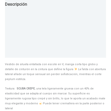
Descripción
Guia de Tallas
Texturas
Colores
Información adicional
Vestido de silueta entallada con escote en V, manga corta tipo globo y
detalle de cinturón en la cintura que define la figura
La falda con abertura
lateral añade un toque sensual sin perder sofisticación, mientras el corte
peplum estiliza.
Textura:
SCUBA CREPE
, una tela ligeramente gruesa con un 40% de
elasticidad que se adapta al cuerpo sin marcar. Su superficie es
ligeramente rugosa tipo crepé y sin brillo, lo que le aporta un acabado mate
muy elegante y moderno
Puede tener cremallera en la parte posterior o
lateral