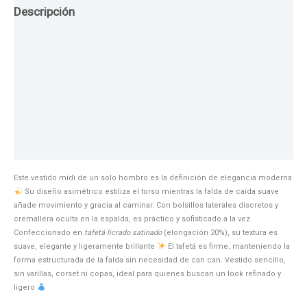
Descripción
Guia de Tallas
Texturas
Colores
Información adicional
Este vestido midi de un solo hombro es la definición de elegancia moderna
Su diseño asimétrico estiliza el torso mientras la falda de caída suave
añade movimiento y gracia al caminar. Con bolsillos laterales discretos y
cremallera oculta en la espalda, es práctico y sofisticado a la vez.
Confeccionado en
tafetá licrado satinado
(elongación 20%), su textura es
suave, elegante y ligeramente brillante
El tafetá es firme, manteniendo la
forma estructurada de la falda sin necesidad de can can. Vestido sencillo,
sin varillas, corset ni copas, ideal para quienes buscan un look refinado y
ligero