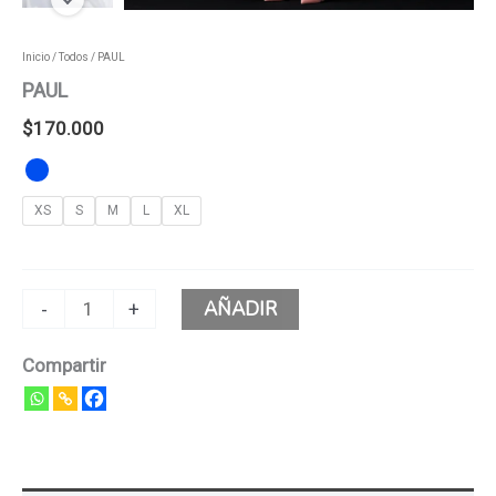
Inicio
/
Todos
/ PAUL
PAUL
$
170.000
XS
S
M
L
XL
AÑADIR
-
+
Compartir