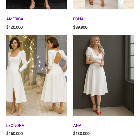
AMERICA
EDNA
$
120.000
$
89.900
LEONORA
ANA
$
160.000
$
130.000