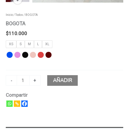
Inicio
/
Todos
/ BOGOTA
BOGOTA
$
110.000
XS
S
M
L
XL
AÑADIR
-
+
Compartir