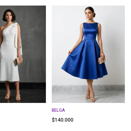
BELGA
$
140.000