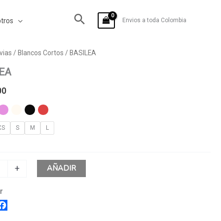
tros
Envios a toda Colombia
vias
/
Blancos Cortos
/ BASILEA
EA
00
XS
S
M
L
AÑADIR
+
r