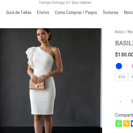
Tiempo Entrega 4-7 días hábiles
Guia de Tallas
Envios
Como Comprar / Pagos
Texturas
Noso
BASILEA
Inicio
/
No
cantidad
BASIL
$
130.0
XXS
-
Comparti