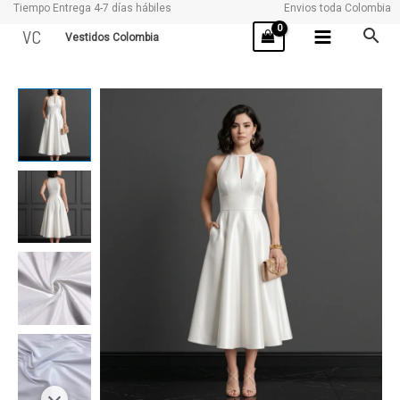
Tiempo Entrega 4-7 días hábiles
Envios toda Colombia
Ir
VC
Vestidos Colombia
al
contenido
REMA
cantidad