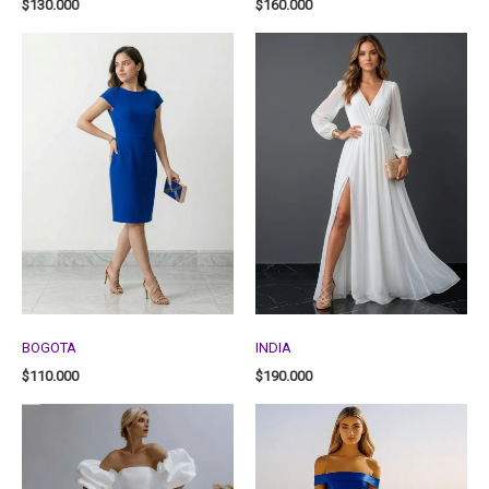
$
130.000
$
160.000
BOGOTA
INDIA
$
110.000
$
190.000