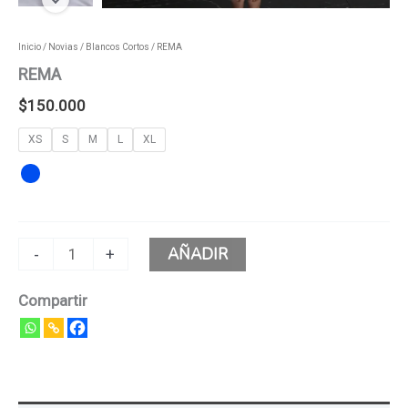
Inicio
/
Novias
/
Blancos Cortos
/ REMA
REMA
$
150.000
XS
S
M
L
XL
AÑADIR
-
+
Compartir