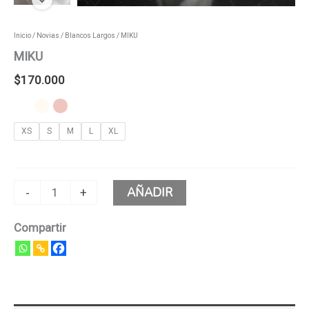
Inicio
/
Novias
/
Blancos Largos
/ MIKU
MIKU
$
170.000
XS
S
M
L
XL
AÑADIR
-
+
Compartir