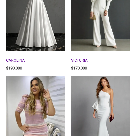
CAROLINA
VICTORIA
$
190.000
$
170.000