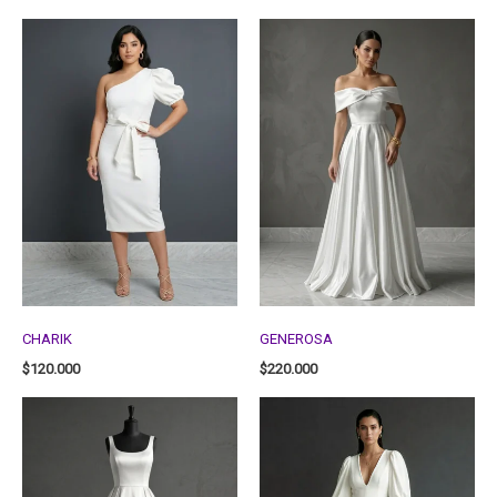
CHARIK
GENEROSA
$
120.000
$
220.000