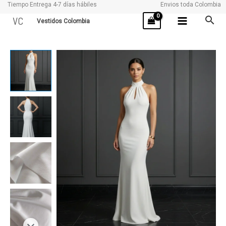
Tiempo Entrega 4-7 días hábiles
Envios toda Colombia
Ir
VC
Vestidos Colombia
al
contenido
MIKU
cantidad