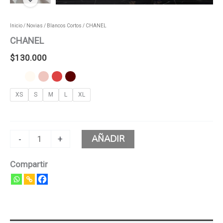
Inicio
/
Novias
/
Blancos Cortos
/ CHANEL
CHANEL
$
130.000
XS
S
M
L
XL
AÑADIR
-
+
Compartir