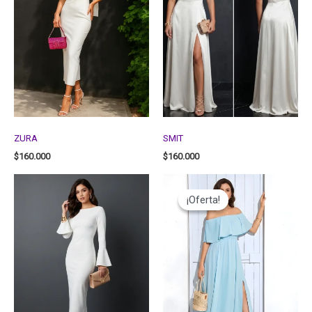
ZURA
SMIT
$
160.000
$
160.000
¡Oferta!
¡Oferta!