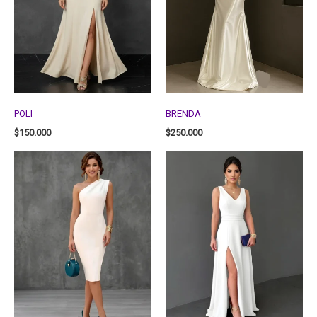
POLI
BRENDA
$
150.000
$
250.000