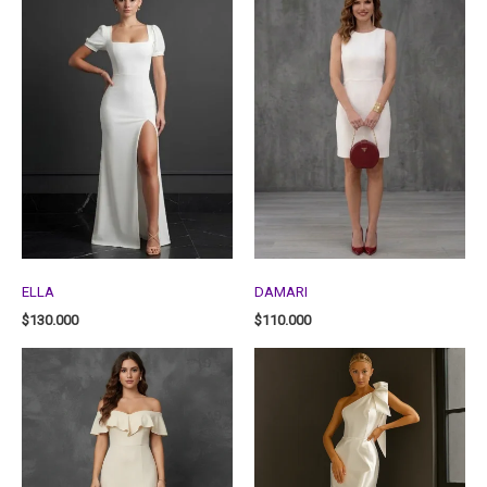
ELLA
DAMARI
$
130.000
$
110.000