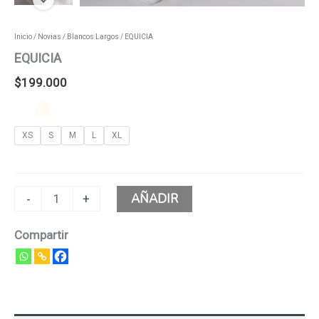
Inicio
/
Novias
/
Blancos Largos
/ EQUICIA
EQUICIA
$
199.000
XS
S
M
L
XL
AÑADIR
-
+
Compartir