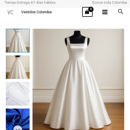
Tiempo Entrega 4-7 días hábiles
Envios toda Colombia
Ir
VC
Vestidos Colombia
al
contenido
SUPERIOR
cantidad