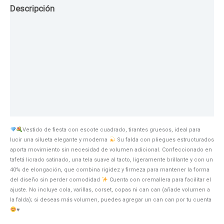
Descripción
Guia de Tallas
Texturas
Colores
Información adicional
Vestido de fiesta con escote cuadrado, tirantes gruesos, ideal para
lucir una silueta elegante y moderna
Su falda con pliegues estructurados
aporta movimiento sin necesidad de volumen adicional. Confeccionado en
tafetá licrado satinado, una tela suave al tacto, ligeramente brillante y con un
40% de elongación, que combina rigidez y firmeza para mantener la forma
del diseño sin perder comodidad
Cuenta con cremallera para facilitar el
ajuste. No incluye cola, varillas, corset, copas ni can can (añade volumen a
la falda); si deseas más volumen, puedes agregar un can can por tu cuenta
♥️