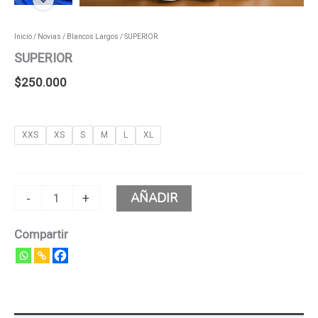
Inicio
/
Novias
/
Blancos Largos
/ SUPERIOR
SUPERIOR
$
250.000
XXS
XS
S
M
L
XL
AÑADIR
-
+
Compartir