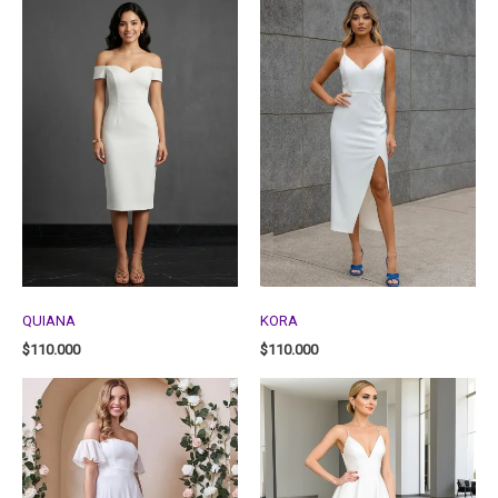
QUIANA
KORA
$
110.000
$
110.000