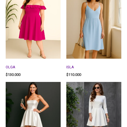
OLGA
ISLA
$
130.000
$
110.000