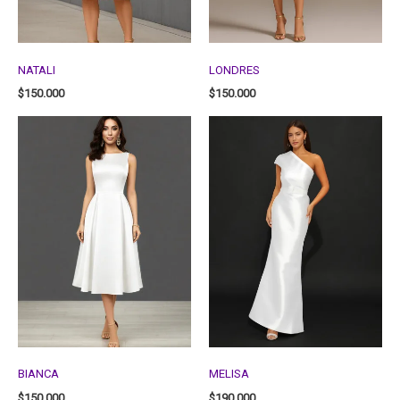
NATALI
LONDRES
$
150.000
$
150.000
BIANCA
MELISA
$
150.000
$
190.000