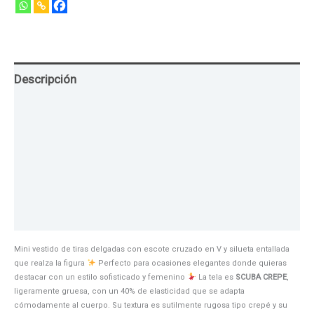
Descripción
Guia de Tallas
Texturas
Colores
Información adicional
Mini vestido de tiras delgadas con escote cruzado en V y silueta entallada
que realza la figura
Perfecto para ocasiones elegantes donde quieras
destacar con un estilo sofisticado y femenino
La tela es
SCUBA CREPE
,
ligeramente gruesa, con un 40% de elasticidad que se adapta
cómodamente al cuerpo. Su textura es sutilmente rugosa tipo crepé y su