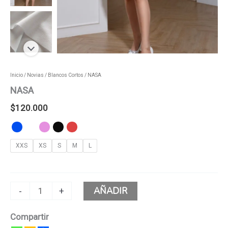
Inicio
/
Novias
/
Blancos Cortos
/ NASA
NASA
$
120.000
XXS
XS
S
M
L
AÑADIR
-
+
Compartir