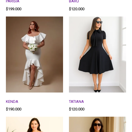
PARISIA
BARU
$
199.000
$
120.000
KENDA
TATIANA
$
190.000
$
120.000