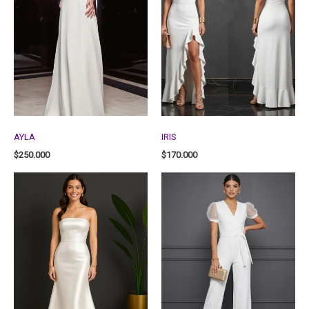
AYLA
IRIS
$
250.000
$
170.000