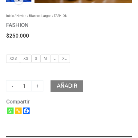
Inicio
/
Novias
/
Blancos Largos
/ FASHION
FASHION
$
250.000
XXS
XS
S
M
L
XL
AÑADIR
-
+
Compartir