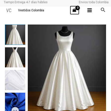
Tiempo Entrega 4-7 días hábiles
Envios toda Colombia
Ir
VC
Vestidos Colombia
al
contenido
FASHION
cantidad