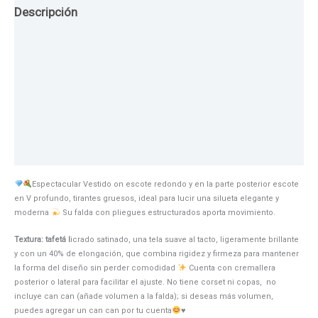
Descripción
Guia de Tallas
Texturas
Colores
Información adicional
Espectacular Vestido on escote redondo y en la parte posterior escote
en V profundo, tirantes gruesos, ideal para lucir una silueta elegante y
moderna
Su falda con pliegues estructurados aporta movimiento.
Textura: tafetá l
icrado satinado, una tela suave al tacto, ligeramente brillante
y con un 40% de elongación, que combina rigidez y firmeza para mantener
la forma del diseño sin perder comodidad
Cuenta con cremallera
posterior o lateral para facilitar el ajuste. No tiene corset ni copas, no
incluye can can (añade volumen a la falda); si deseas más volumen,
puedes agregar un can can por tu cuenta
♥️