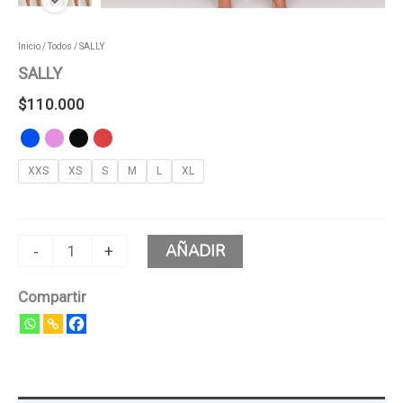
Inicio
/
Todos
/ SALLY
SALLY
$
110.000
XXS
XS
S
M
L
XL
AÑADIR
-
+
Compartir