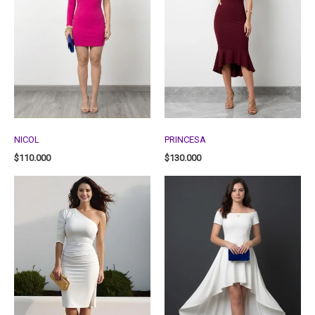
NICOL
PRINCESA
$
110.000
$
130.000