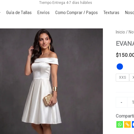
Tiempo Entrega 4-7 días hábiles
Guia de Tallas
Envios
Como Comprar / Pagos
Texturas
Noso
EVANA
Inicio
/
No
cantidad
EVAN
$
150.0
XXS
-
Comparti