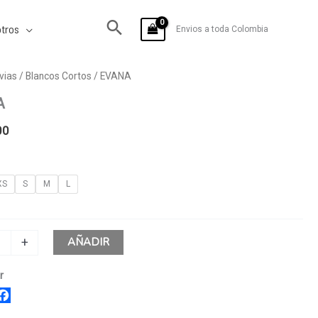
tros
Envios a toda Colombia
vias
/
Blancos Cortos
/ EVANA
A
00
XS
S
M
L
AÑADIR
+
r