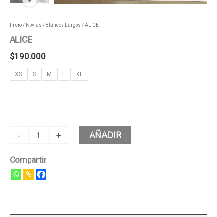
Inicio
/
Novias
/
Blancos Largos
/ ALICE
ALICE
$
190.000
XS
S
M
L
XL
AÑADIR
-
+
Compartir