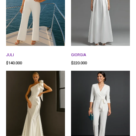
JULI
GIORGIA
$
140.000
$
220.000