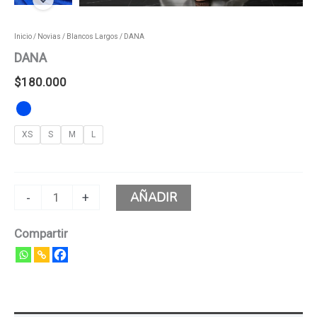
Inicio
/
Novias
/
Blancos Largos
/ DANA
DANA
$
180.000
XS
S
M
L
AÑADIR
-
+
Compartir