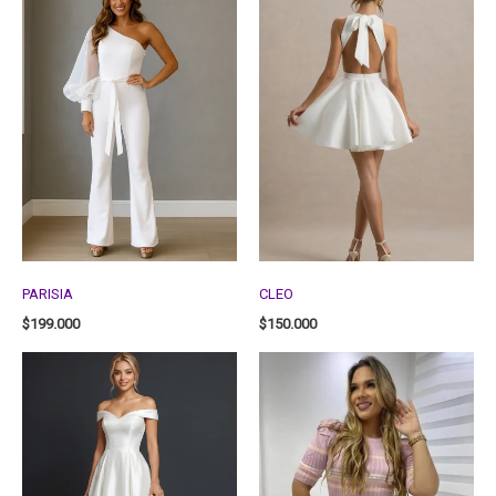
PARISIA
CLEO
$
199.000
$
150.000