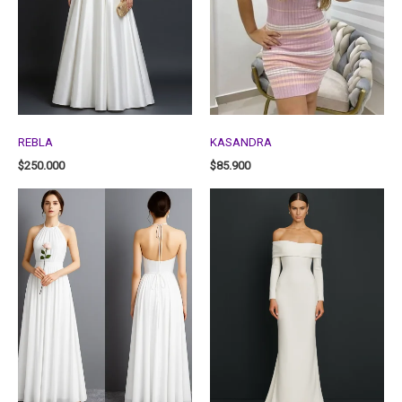
REBLA
KASANDRA
$
250.000
$
85.900