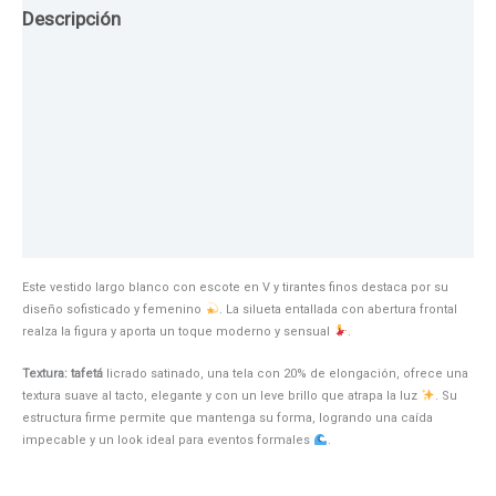
Descripción
Guia de Tallas
Texturas
Colores
Información adicional
Este vestido largo blanco con escote en V y tirantes finos destaca por su
diseño sofisticado y femenino
. La silueta entallada con abertura frontal
realza la figura y aporta un toque moderno y sensual
.
Textura: tafetá
licrado satinado, una tela con 20% de elongación, ofrece una
textura suave al tacto, elegante y con un leve brillo que atrapa la luz
. Su
estructura firme permite que mantenga su forma, logrando una caída
impecable y un look ideal para eventos formales
.