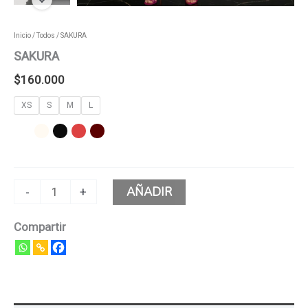
Inicio
/
Todos
/ SAKURA
SAKURA
$
160.000
XS
S
M
L
AÑADIR
-
+
Compartir