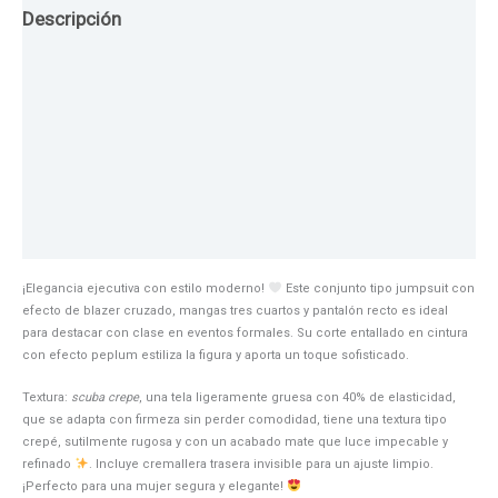
Descripción
Guia de Tallas
Texturas
Colores
Información adicional
¡Elegancia ejecutiva con estilo moderno!
Este conjunto tipo jumpsuit con
efecto de blazer cruzado, mangas tres cuartos y pantalón recto es ideal
para destacar con clase en eventos formales. Su corte entallado en cintura
con efecto peplum estiliza la figura y aporta un toque sofisticado.
Textura:
scuba crepe
, una tela ligeramente gruesa con 40% de elasticidad,
que se adapta con firmeza sin perder comodidad, tiene una textura tipo
crepé, sutilmente rugosa y con un acabado mate que luce impecable y
refinado
. Incluye cremallera trasera invisible para un ajuste limpio.
¡Perfecto para una mujer segura y elegante!