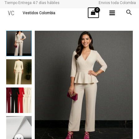
Tiempo Entrega 4-7 días hábiles
Envios toda Colombia
Ir
VC
Vestidos Colombia
al
contenido
SAKURA
cantidad