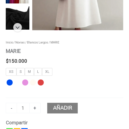
Inicio
/
Novias
/
Blancos Largos
/ MARIE
MARIE
$
150.000
XS
S
M
L
XL
AÑADIR
-
+
Compartir