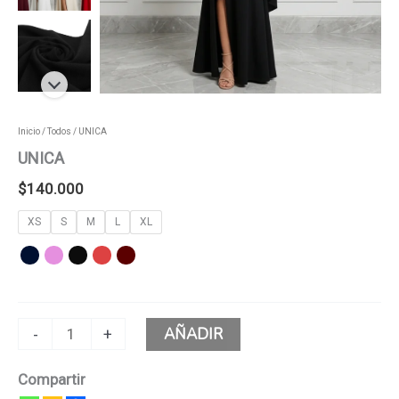
Inicio
/
Todos
/ UNICA
UNICA
$
140.000
XS
S
M
L
XL
AÑADIR
-
+
Compartir