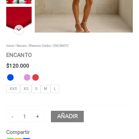
Inicio
/
Novias
/
Blancos Cortos
/ ENCANTO
ENCANTO
$
120.000
XXS
XS
S
M
L
AÑADIR
-
+
Compartir