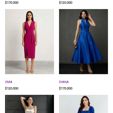
$
170.000
$
120.000
OMA
DIANA
$
120.000
$
170.000