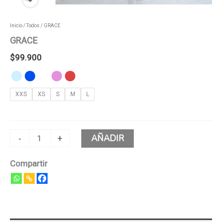
Inicio
/
Todos
/ GRACE
GRACE
$
99.900
XXS
XS
S
M
L
AÑADIR
-
+
Compartir