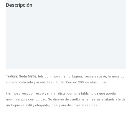
Descripción
Guia de Tallas
Texturas
Colores
Información adicional
Textura: Seda Matte
, tela con movimiento, Ligera, fresca y suave, famosa por
su tacto delicado y acabado sin brillo. Con un 20% de elasticidad.
Hermoso vestido fresco y minimalista, con una falda fluida que aporta
movimiento y comodidad. Su diseño de cuello halter realza la silueta y le da
un toque versátil y elegante, ideal para distintas ocasiones.