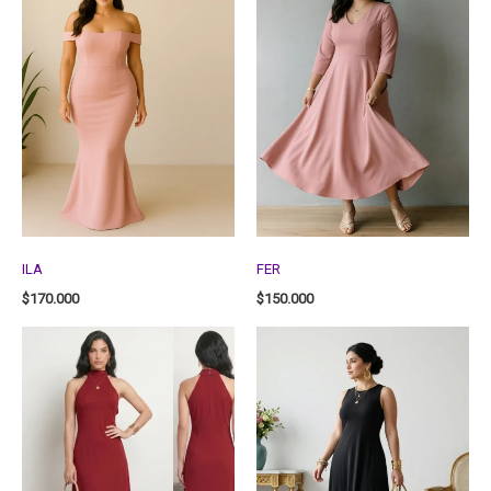
ILA
FER
$
170.000
$
150.000