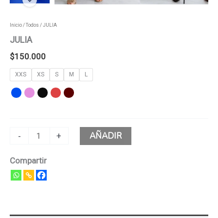
Inicio
/
Todos
/ JULIA
JULIA
$
150.000
XXS
XS
S
M
L
AÑADIR
-
+
Compartir