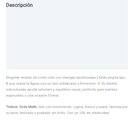
Descripción
Guia de Tallas
Texturas
Colores
Información adicional
Elegante vestido de corte midi con mangas abullonadas y falda amplia tipo
A que realza la figura con un aire sofisticado y femenino
Su diseño
estructurado aporta volumen y equilibrio visual, perfecto para eventos
especiales o una ocasión formal.
Textura: Seda Matte
, tela con movimiento, Ligera, fresca y suave, famosa por
su tacto delicado y acabado sin brillo. Con un 15% de elasticidad.