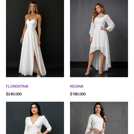
FLORENTINA
REGINA
$
240.000
$
180.000