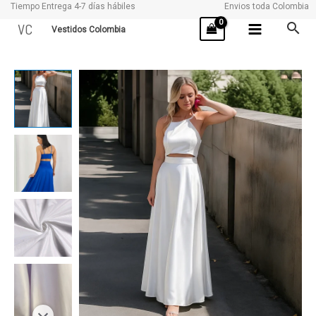
Tiempo Entrega 4-7 días hábiles
Envios toda Colombia
Ir
VC
Vestidos Colombia
al
contenido
GARZA
cantidad