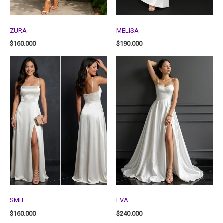
ZURA
MELISA
$
160.000
$
190.000
SMIT
EVA
$
160.000
$
240.000