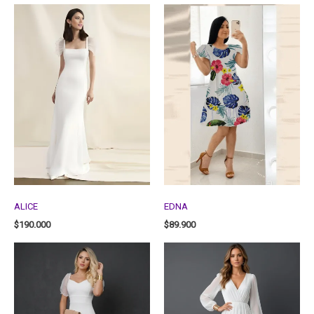
ALICE
EDNA
$
190.000
$
89.900