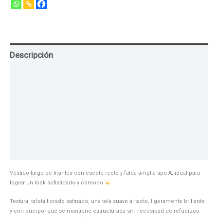
Descripción
Guia de Tallas
Texturas
Colores
Información adicional
Vestido largo de tirantes con escote recto y falda amplia tipo A, ideal para
lograr un look sofisticado y cómodo
Textura: tafetá licrado satinado, una tela suave al tacto, ligeramente brillante
y con cuerpo, que se mantiene estructurada sin necesidad de refuerzos