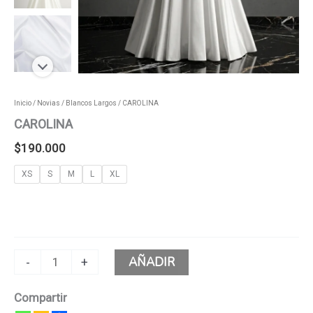
Inicio
/
Novias
/
Blancos Largos
/ CAROLINA
CAROLINA
$
190.000
XS
S
M
L
XL
AÑADIR
-
+
Compartir