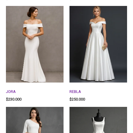
JORA
REBLA
$
230.000
$
250.000