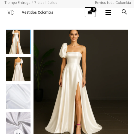
Tiempo Entrega 4-7 días hábiles
Envios toda Colombia
Ir
VC
Vestidos Colombia
al
contenido
REINA
cantidad