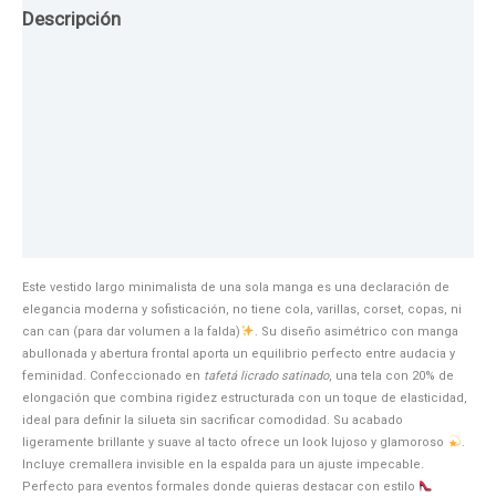
Descripción
Guia de Tallas
Texturas
Colores
Información adicional
Este vestido largo minimalista de una sola manga es una declaración de
elegancia moderna y sofisticación, no tiene cola, varillas, corset, copas, ni
can can (para dar volumen a la falda)
. Su diseño asimétrico con manga
abullonada y abertura frontal aporta un equilibrio perfecto entre audacia y
feminidad. Confeccionado en
tafetá licrado satinado
, una tela con 20% de
elongación que combina rigidez estructurada con un toque de elasticidad,
ideal para definir la silueta sin sacrificar comodidad. Su acabado
ligeramente brillante y suave al tacto ofrece un look lujoso y glamoroso
.
Incluye cremallera invisible en la espalda para un ajuste impecable.
Perfecto para eventos formales donde quieras destacar con estilo