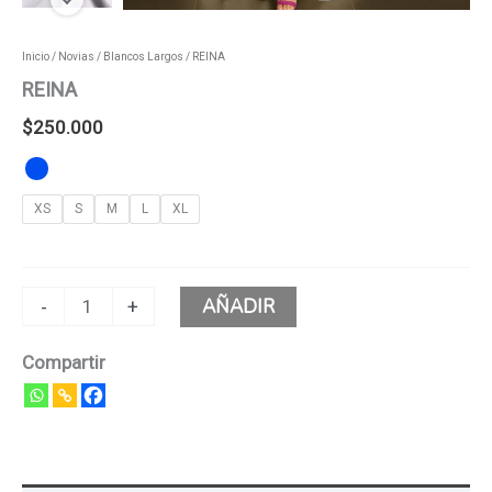
Inicio
/
Novias
/
Blancos Largos
/ REINA
REINA
$
250.000
XS
S
M
L
XL
AÑADIR
-
+
Compartir