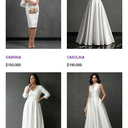
SABRINA
CAROLINA
$
130.000
$
190.000