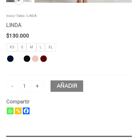
Inicio
/
Todos
/ LINDA
LINDA
$
130.000
XS
S
M
L
XL
AÑADIR
-
+
Compartir