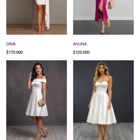
DINA
ASUNA
$
170.000
$
120.000