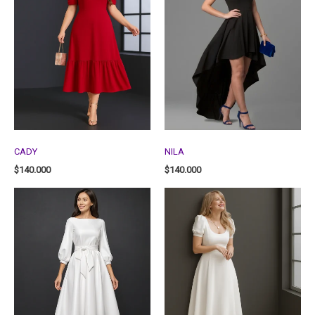
CADY
NILA
$
140.000
$
140.000