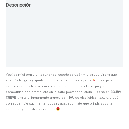
Descripción
Guia de Tallas
Texturas
Colores
Información adicional
Vestido midi con tirantes anchos, escote corazón y falda tipo sirena que
acentúa la figura y aporta un toque femenino y elegante
. Ideal para
eventos especiales, su corte estructurado moldea el cuerpo y ofrece
comodidad con cremallera en la parte posterior o lateral. Hecho en
SCUBA
CREPE
, una tela ligeramente gruesa con 40% de elasticidad, textura crepé
con superficie sutilmente rugosa y acabado mate que brinda soporte,
definición y un estilo sofisticado