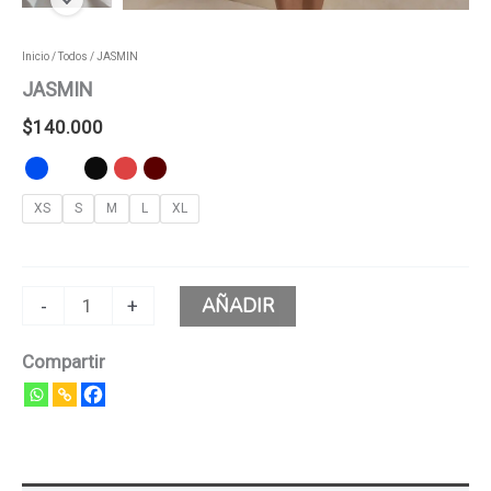
Inicio
/
Todos
/ JASMIN
JASMIN
$
140.000
XS
S
M
L
XL
AÑADIR
-
+
Compartir