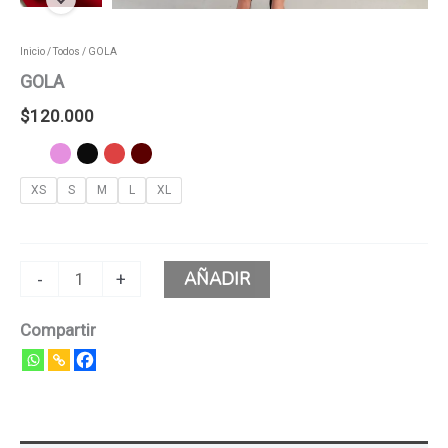
Inicio
/
Todos
/ GOLA
GOLA
$
120.000
XS
S
M
L
XL
AÑADIR
-
+
Compartir