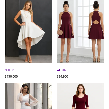
SULLY
ALINA
$
130.000
$
99.900