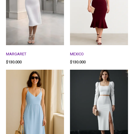
MARGARET
MEXICO
$
130.000
$
130.000