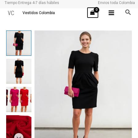
Tiempo Entrega 4-7 días hábiles
Envios toda Colombia
Ir
VC
Vestidos Colombia
al
contenido
GOLA
cantidad