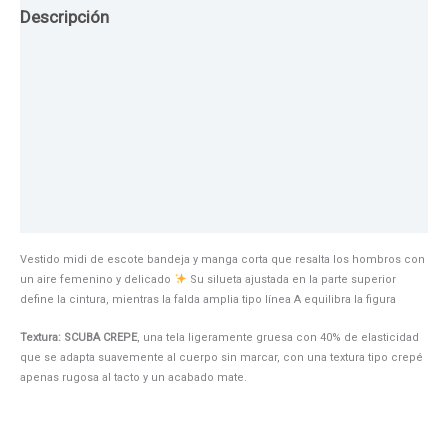
Descripción
Guia de Tallas
Texturas
Colores
Información adicional
Vestido midi de escote bandeja y manga corta que resalta los hombros con
un aire femenino y delicado
Su silueta ajustada en la parte superior
define la cintura, mientras la falda amplia tipo línea A equilibra la figura
Textura: SCUBA CREPE
, una tela ligeramente gruesa con 40% de elasticidad
que se adapta suavemente al cuerpo sin marcar, con una textura tipo crepé
apenas rugosa al tacto y un acabado mate.