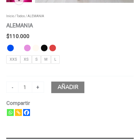
Inicio
/
Todos
/ ALEMANIA
ALEMANIA
$
110.000
XXS
XS
S
M
L
AÑADIR
-
+
Compartir