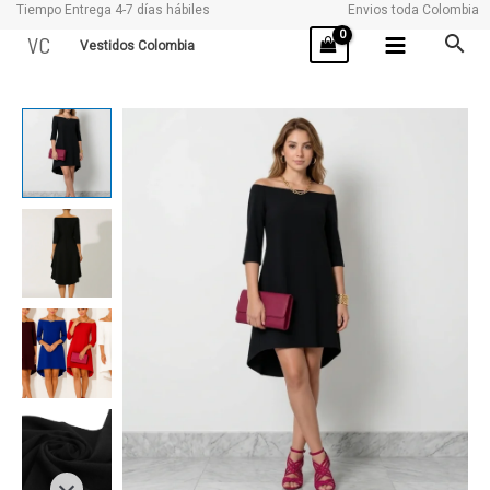
Tiempo Entrega 4-7 días hábiles
Envios toda Colombia
Ir
VC
Vestidos Colombia
al
contenido
ESTAMBUL
cantidad