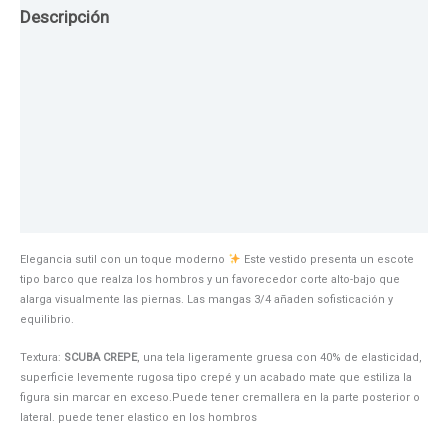
Descripción
Guia de Tallas
Texturas
Colores
Información adicional
Elegancia sutil con un toque moderno
Este vestido presenta un escote
tipo barco que realza los hombros y un favorecedor corte alto-bajo que
alarga visualmente las piernas. Las mangas 3/4 añaden sofisticación y
equilibrio.
Textura:
SCUBA CREPE
, una tela ligeramente gruesa con 40% de elasticidad,
superficie levemente rugosa tipo crepé y un acabado mate que estiliza la
figura sin marcar en exceso.Puede tener cremallera en la parte posterior o
lateral. puede tener elastico en los hombros