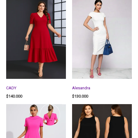
CADY
Alesandra
$
140.000
$
130.000