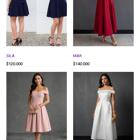
SILA
MAR
$
120.000
$
140.000