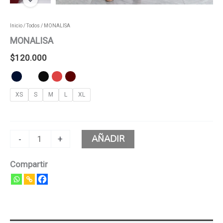
Inicio
/
Todos
/ MONALISA
MONALISA
$
120.000
XS
S
M
L
XL
AÑADIR
-
+
Compartir