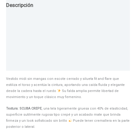
Descripción
Guia de Tallas
Texturas
Colores
Información adicional
Vestido midi sin mangas con escote cerrado y silueta fit and flare que
estiliza el torso y acentúa la cintura, aportando una caída fluida y elegante
desde la cadera hasta el ruedo
Su falda amplia permite libertad de
movimiento y un toque clásico muy femenino.
Textura: SCUBA CREPE
, una tela ligeramente gruesa con 40% de elasticidad,
superficie sutilmente rugosa tipo crepé y un acabado mate que brinda
firmeza y un look sofisticado sin brillo
Puede tener cremallera en la parte
posterior o lateral.