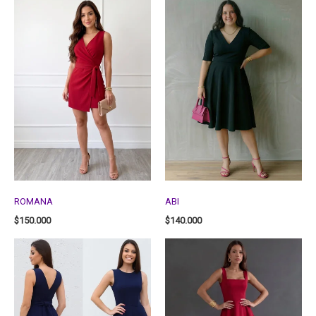
ROMANA
ABI
$
150.000
$
140.000