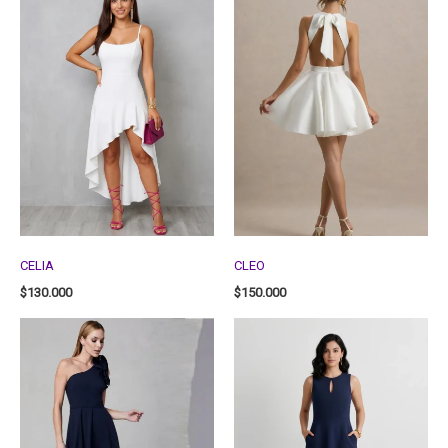
CELIA
CLEO
$
130.000
$
150.000