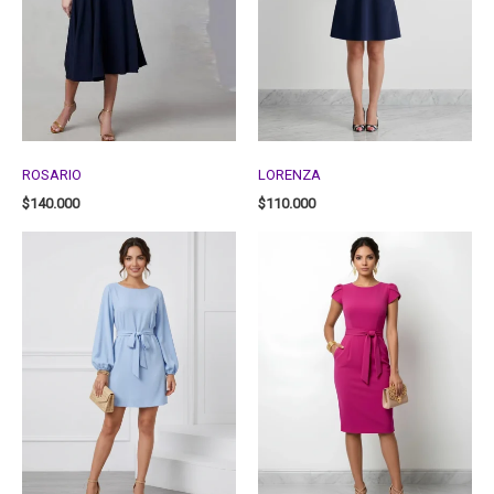
ROSARIO
LORENZA
$
140.000
$
110.000