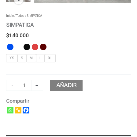
Inicio
/
Todos
/ SIMPATICA
SIMPATICA
$
140.000
XS
S
M
L
XL
AÑADIR
-
+
Compartir